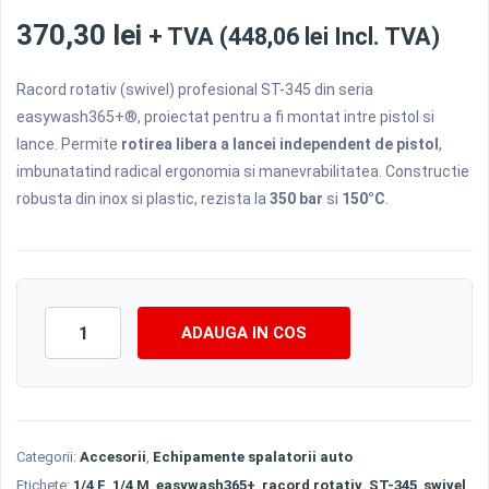
370,30
lei
+ TVA (
448,06
lei
Incl. TVA)
Racord rotativ (swivel) profesional ST-345 din seria
easywash365+®, proiectat pentru a fi montat intre pistol si
lance. Permite
rotirea libera a lancei independent de pistol
,
imbunatatind radical ergonomia si manevrabilitatea. Constructie
robusta din inox si plastic, rezista la
350 bar
si
150°C
.
Cantitate
ADAUGA IN COS
Racord
Rotativ
ST-
345
pentru
Categorii:
Accesorii
,
Echipamente spalatorii auto
Lance,
Etichete:
1/4 F
,
1/4 M
,
easywash365+
,
racord rotativ
,
ST-345
,
swivel