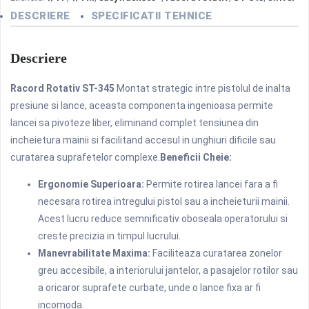
easywash365+®,
DESCRIERE
SPECIFICATII TEHNICE
350
Bar,
Descriere
Rosu
Racord Rotativ ST-345
Montat strategic intre pistolul de inalta
presiune si lance, aceasta componenta ingenioasa permite
lancei sa pivoteze liber, eliminand complet tensiunea din
incheietura mainii si facilitand accesul in unghiuri dificile sau
curatarea suprafetelor complexe.
Beneficii Cheie:
Ergonomie Superioara:
Permite rotirea lancei fara a fi
necesara rotirea intregului pistol sau a incheieturii mainii.
Acest lucru reduce semnificativ oboseala operatorului si
creste precizia in timpul lucrului.
Manevrabilitate Maxima:
Faciliteaza curatarea zonelor
greu accesibile, a interiorului jantelor, a pasajelor rotilor sau
a oricaror suprafete curbate, unde o lance fixa ar fi
incomoda.