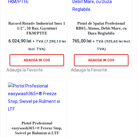
Racord Rotativ Industrial Inox 1
Pistol de Spalat Profesional
1/2″, 50 Bar, Garnituri
RB65, Alama, Debit Mare, cu
FKM/PTFE
Duza Reglabila
6.024,90
lei
765,00
lei
+ TVA (
7.290,13
lei
+ TVA (
925,65
lei
Incl.
Incl. TVA)
TVA)
ADAUGA IN COS
ADAUGA IN COS
Adauga la Favorite
Adauga la Favorite
Pistol Profesional
easywash365+® Freeze Stop,
Swivel pe Rulment si LTF