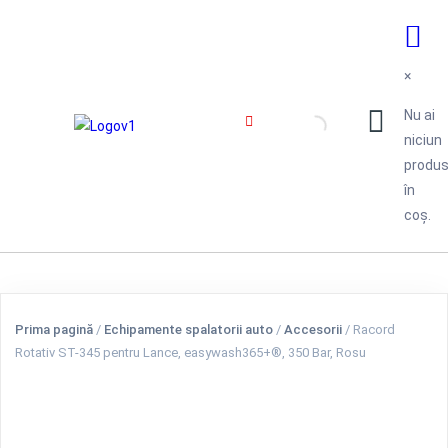
×
Nu ai
niciun
produ
în
coș.
Prima pagină
/
Echipamente spalatorii auto
/
Accesorii
/ Racord
Rotativ ST-345 pentru Lance, easywash365+®, 350 Bar, Rosu