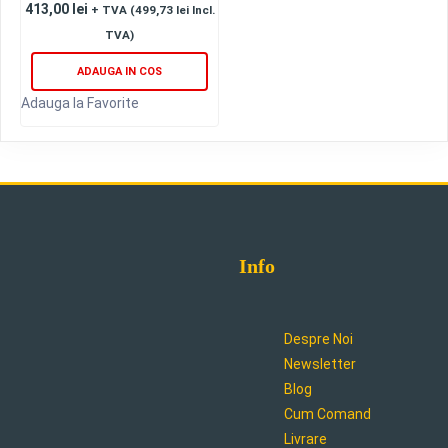
413,00
lei
+ TVA (
499,73
lei
Incl.
TVA)
ADAUGA IN COS
Adauga la Favorite
Info
Despre Noi
Newsletter
Blog
Cum Comand
Livrare