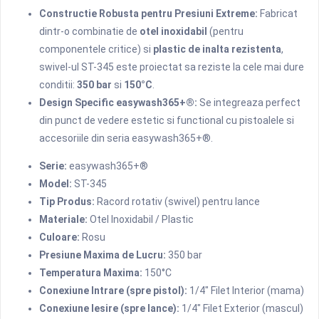
Constructie Robusta pentru Presiuni Extreme:
Fabricat
dintr-o combinatie de
otel inoxidabil
(pentru
componentele critice) si
plastic de inalta rezistenta
,
swivel-ul ST-345 este proiectat sa reziste la cele mai dure
conditii:
350 bar
si
150°C
.
Design Specific easywash365+®:
Se integreaza perfect
din punct de vedere estetic si functional cu pistoalele si
accesoriile din seria easywash365+®.
Serie:
easywash365+®
Model:
ST-345
Tip Produs:
Racord rotativ (swivel) pentru lance
Materiale:
Otel Inoxidabil / Plastic
Culoare:
Rosu
Presiune Maxima de Lucru:
350 bar
Temperatura Maxima:
150°C
Conexiune Intrare (spre pistol):
1/4" Filet Interior (mama)
Conexiune Iesire (spre lance):
1/4" Filet Exterior (mascul)